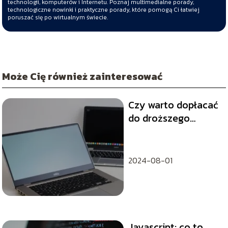
technologii, komputerów i Internetu. Poznaj multimedialne porady,
technologiczne nowinki i praktyczne porady, które pomogą Ci łatwiej
poruszać się po wirtualnym świecie.
Może Cię również zainteresować
Czy warto dopłacać
do droższego
laptopa? Analiza i
porady
2024-08-01
Javascript: co to