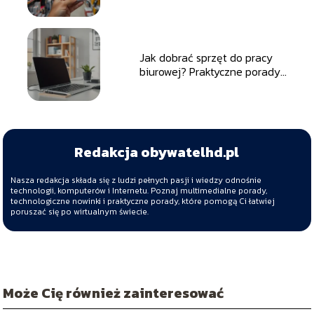
najważniejsze informacje
Jak dobrać sprzęt do pracy
biurowej? Praktyczne porady i
wskazówki
Redakcja obywatelhd.pl
Nasza redakcja składa się z ludzi pełnych pasji i wiedzy odnośnie
technologii, komputerów i Internetu. Poznaj multimedialne porady,
technologiczne nowinki i praktyczne porady, które pomogą Ci łatwiej
poruszać się po wirtualnym świecie.
Może Cię również zainteresować