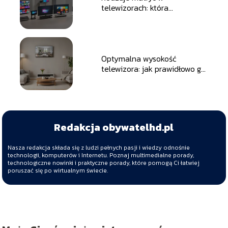
telewizorach: która
technologia jest najlepsza?
Optymalna wysokość
telewizora: jak prawidłowo go
zamontować?
Redakcja obywatelhd.pl
Nasza redakcja składa się z ludzi pełnych pasji i wiedzy odnośnie
technologii, komputerów i Internetu. Poznaj multimedialne porady,
technologiczne nowinki i praktyczne porady, które pomogą Ci łatwiej
poruszać się po wirtualnym świecie.