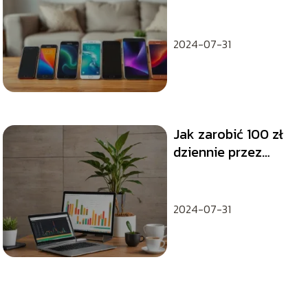
Przewodnik po
najlepszych
modelach
2024-07-31
Jak zarobić 100 zł
dziennie przez
Internet?
2024-07-31