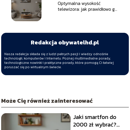
Optymalna wysokość
telewizora: jak prawidłowo go
zamontować?
Redakcja obywatelhd.pl
Nasza redakcja składa się z ludzi pełnych pasji i wiedzy odnośnie
technologii, komputerów i Internetu. Poznaj multimedialne porady,
technologiczne nowinki i praktyczne porady, które pomogą Ci łatwiej
poruszać się po wirtualnym świecie.
Może Cię również zainteresować
Jaki smartfon do
2000 zł wybrać?