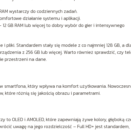
RAM wystarczy do codziennych zadań.
mfortowe działanie systemu i aplikacji.
12 GB RAM lub więcej to dobry wybór do gier i intensywnego
 i pliki. Standardem stały się modele z co najmniej 128 GB, a dl
ządzenia z 256 GB lub więcej. Warto również sprawdzić, czy te
ie przestrzeni na dane.
ów smartfona, który wpływa na komfort użytkowania. Nowoczes
, które różnią się jakością obrazu i parametrami.
zy to OLED i AMOLED, które zapewniają żywe kolory, głęboką cze
wrócić uwagę na jego rozdzielczość – Full HD+ jest standardem,