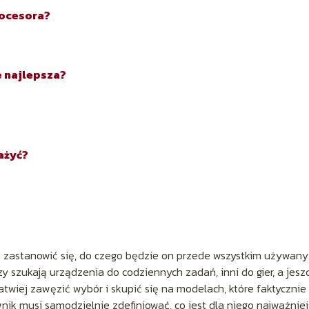
rocesora?
 najlepsza?
ażyć?
 zastanowić się, do czego będzie on przede wszystkim używany
y szukają urządzenia do codziennych zadań, inni do gier, a jesz
 łatwiej zawęzić wybór i skupić się na modelach, które faktycznie
k musi samodzielnie zdefiniować, co jest dla niego najważnie