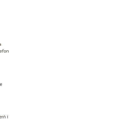
a
lefon
ne
rń i