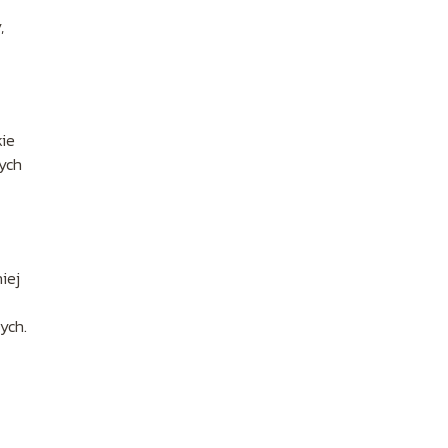
,
kie
cych
iej
ych.