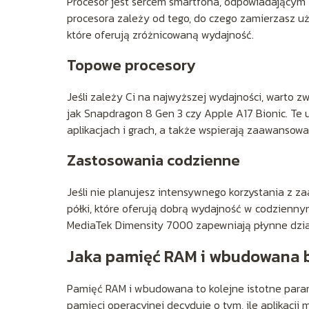
Procesor jest sercem smartfona, odpowiadającym 
procesora zależy od tego, do czego zamierzasz u
które oferują zróżnicowaną wydajność.
Topowe procesory
Jeśli zależy Ci na najwyższej wydajności, warto
jak Snapdragon 8 Gen 3 czy Apple A17 Bionic. Te
aplikacjach i grach, a także wspierają zaawansowan
Zastosowania codzienne
Jeśli nie planujesz intensywnego korzystania z z
półki, które oferują dobrą wydajność w codzienny
MediaTek Dimensity 7000 zapewniają płynne dział
Jaka pamięć RAM i wbudowana b
Pamięć RAM i wbudowana to kolejne istotne param
pamięci operacyjnej decyduje o tym, ile aplikacj