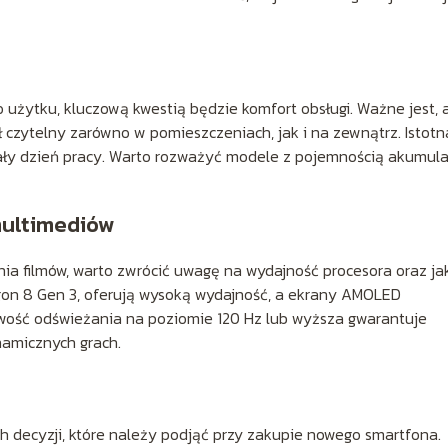
o użytku, kluczową kwestią będzie komfort obsługi. Ważne jest, 
ł czytelny zarówno w pomieszczeniach, jak i na zewnątrz. Istotn
 cały dzień pracy. Warto rozważyć modele z pojemnością akumul
multimediów
ania filmów, warto zwrócić uwagę na wydajność procesora oraz ja
gon 8 Gen 3, oferują wysoką wydajność, a ekrany AMOLED
liwość odświeżania na poziomie 120 Hz lub wyższa gwarantuje
namicznych grach.
h decyzji, które należy podjąć przy zakupie nowego smartfona.