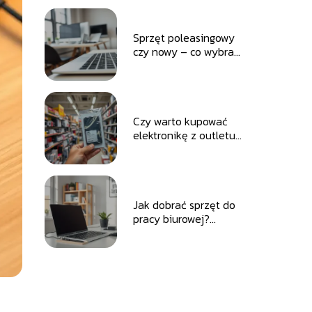
Sprzęt poleasingowy
czy nowy – co wybrać
dla swojej firmy?
Czy warto kupować
elektronikę z outletu?
Oto najważniejsze
informacje
Jak dobrać sprzęt do
pracy biurowej?
Praktyczne porady i
wskazówki