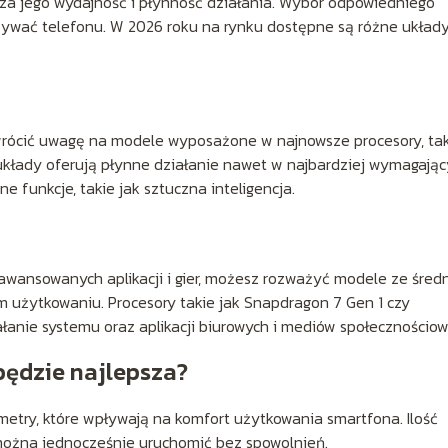
za jego wydajność i płynność działania. Wybór odpowiedniego
żywać telefonu. W 2026 roku na rynku dostępne są różne układy
 zwrócić uwagę na modele wyposażone w najnowsze procesory, ta
 układy oferują płynne działanie nawet w najbardziej wymagają
e funkcje, takie jak sztuczna inteligencja.
aawansowanych aplikacji i gier, możesz rozważyć modele ze średn
m użytkowaniu. Procesory takie jak Snapdragon 7 Gen 1 czy
anie systemu oraz aplikacji biurowych i mediów społecznościow
ędzie najlepsza?
etry, które wpływają na komfort użytkowania smartfona. Ilość
i można jednocześnie uruchomić bez spowolnień.